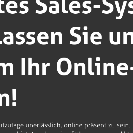
ktes Sales-S
Lassen Sie u
 Ihr Online
n!
zutage unerlässlich, online präsent zu sein. D